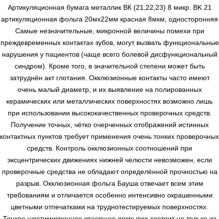
Артикуляционная бумага металлик ВК (21,22,23) 8 микр. BK 21
артикуляционная фольга 20мх22мм красная 8мкм, односторонняя
Самые незначительные, микронной величины помехи при
преждевременных контактах зубов, могут вызвать функциональные
нарушения у пациентов (чаще всего болевой дисфункциональный
синдром). Кроме того, в значительной степени может быть
затруднён акт глотания. Окклюзионные контакты часто имеют
очень малый диаметр, и их выявление на полированных
керамических или металлических поверхностях возможно лишь
при использовании высококачественных проверочных средств.
Получение точных, чётко очерченных отображений истинных
контактных пунктов требует применения очень тонких проверочных
средств. Контроль окклюзионных соотношений при
эксцентрических движениях нижней челюсти невозможен, если
проверочные средства не обладают определённой прочностью на
разрыв. Окклюзионная фольга Бауша отвечает всем этим
требованиям и отличается особенно интенсивно окрашенными
цветными отпечатками на труднотестируемых поверхностях.
Тонкое шестимикронное красящее покрытие состоит не только из