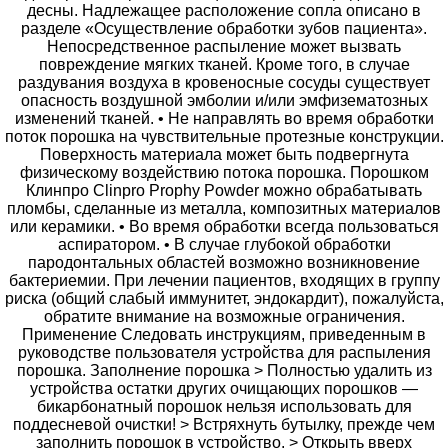
десны. Надлежащее расположение сопла описано в
разделе «Осуществление обработки зубов пациента».
Непосредственное распыление может вызвать
повреждение мягких тканей. Кроме того, в случае
раздувания воздуха в кровеносные сосуды существует
опасность воздушной эмболии и/или эмфизематозных
изменений тканей. • Не направлять во время обработки
поток порошка на чувствительные протезные конструкции.
Поверхность материала может быть подвергнута
физическому воздействию потока порошка. Порошком
Клинпро Clinpro Prophy Powder можно обрабатывать
пломбы, сделанные из металла, композитных материалов
или керамики. • Во время обработки всегда пользоваться
аспиратором. • В случае глубокой обработки
пародонтальных областей возможно возникновение
бактериемии. При лечении пациентов, входящих в группу
риска (общий слабый иммунитет, эндокардит), пожалуйста,
обратите внимание на возможные ограничения.
Применение Следовать инструкциям, приведенным в
руководстве пользователя устройства для распыления
порошка. Заполнение порошка > Полностью удалить из
устройства остатки других очищающих порошков —
бикарбонатный порошок нельзя использовать для
поддесневой очистки! > Встряхнуть бутылку, прежде чем
заполнить порошок в устройство. > Открыть вверх