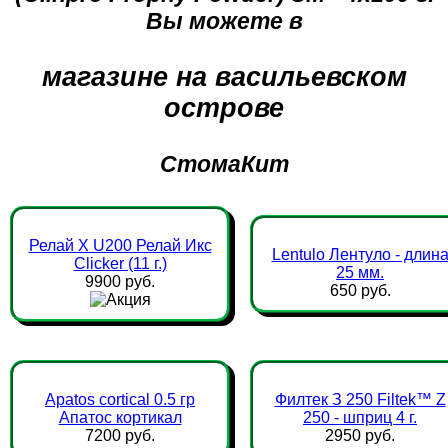
Вы можете в
магазине на васильевском
острове
СтомаКит
Релай Х U200 Релай Икс
Lentulo Лентуло - длин
Clicker (11 г.)
25 мм.
9900 руб.
650 руб.
Apatos cortical 0.5 гр
Филтек З 250 Filtek™ Z
Апатос кортикал
250 - шприц 4 г.
7200 руб.
2950 руб.