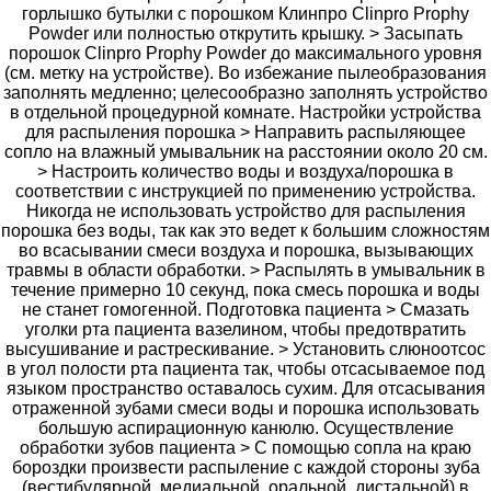
горлышко бутылки с порошком Клинпро Clinpro Prophy
Powder или полностью открутить крышку. > Засыпать
порошок Clinpro Prophy Powder до максимального уровня
(см. метку на устройстве). Во избежание пылеобразования
заполнять медленно; целесообразно заполнять устройство
в отдельной процедурной комнате. Настройки устройства
для распыления порошка > Направить распыляющее
сопло на влажный умывальник на расстоянии около 20 см.
> Настроить количество воды и воздуха/порошка в
соответствии с инструкцией по применению устройства.
Никогда не использовать устройство для распыления
порошка без воды, так как это ведет к большим сложностям
во всасывании смеси воздуха и порошка, вызывающих
травмы в области обработки. > Распылять в умывальник в
течение примерно 10 секунд, пока смесь порошка и воды
не станет гомогенной. Подготовка пациента > Смазать
уголки рта пациента вазелином, чтобы предотвратить
высушивание и растрескивание. > Установить слюноотсос
в угол полости рта пациента так, чтобы отсасываемое под
языком пространство оставалось сухим. Для отсасывания
отраженной зубами смеси воды и порошка использовать
большую аспирационную канюлю. Осуществление
обработки зубов пациента > С помощью сопла на краю
бороздки произвести распыление с каждой стороны зуба
(вестибулярной, медиальной, оральной, дистальной) в