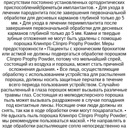
присутствии постоянно установленных ортодонтических
приспособлений(брекеты)и имплантантов. • Для ухода в
лечении пародонтита после завершения первоначальной
обработки для десневых карманов глубиной только до 5
мм. • Для ухода в лечении периимплантита после
завершения первоначальной обработки для десневых
карманов глубиной только до 5 мм. Камни и твердые
зубные отложения не могут быть удалены с помощью
порошка Клинпро Clinpro Prophy Powder. Меры
предосторожности • Пациенты с хроническим бронхитом
или астмой не должны подвергаться обработке порошком
Clinpro Prophy Powder, потому что мельчайший спрей,
состоящий из воздуха и порошка, может стать причиной
осложнения дыхания. • Все лица, осуществляющие
обработку с использованием устройства для распыления
порошка, должны носить защитные перчатки в течение
всего периода пользования устройством. Случайно
распыленный в глаза порошок может вызывать различные
травмы глаз. Состоящая из мелкодисперсного порошка
пыль может вызывать раздражение в случае попадания
под контактные линзы. Носящие очки люди должны их
снять, так как в ходе обработки очки могут поцарапаться. •
Не вдыхать пыль порошка Клинпро Clinpro Prophy Powder;
мы рекомендуем пользоваться маской. • Не направлять в
ходе обработки распыляющее сопло непосредственно на