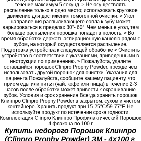
течение максимум 5 секунд. > Не осуществлять
распыление только в одно место; использовать круговое
движение для достижения гомогенной очистки. > Угол
направления распыливающего сопла к зубу может
варьироваться в пределах 30°- 60°. Чем меньше угол, тем
больше распыления порошка попадет в полость. > Во
время обработки держать аспирационную канюлю рядом с
зубом, на который осуществляется распыление.
Подготовка устройства к следующей обработке > Очистить
устройство в соответствии с указаниями, приведенными в
инструкции по применению. > Пожалуйста, удалите
оставшийся порошок Clinpro Prophy Powder, прежде чем
использовать другой порошок для очистки. Указания для
пациента Пожалуйста, сообщите вашему пациенту, что
прием еды или питья (чай, кофе или пища) в течение 2-3
часов после обработки может привести к окрашиванию
зубов. Условия и срок хранения Всегда хранить порошок
Клинпро Clinpro Prophy Powder в закрытом, сухом и чистом
контейнере. Хранить продукт при 15-25°C/59-77°F. Не
используйте продукт по истечении срока годности.
Комплектация Clinpro Клинпро Профилактический Порошок
4 флакона по 100 г
Купить недорого Порошок Клинпро
(Clinpro Prophy Powder) ЗМ - 4х100 г.