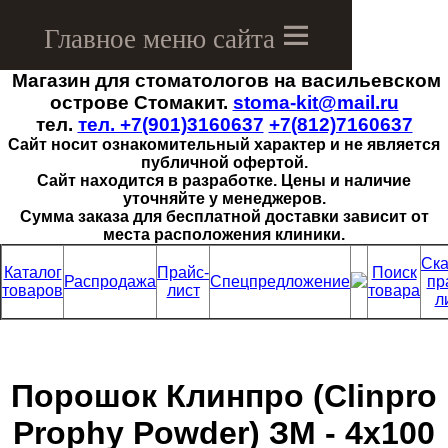
Магазин для стоматологов на васильевском
Menu
острове Стомакит.
stoma-kit@mail.ru
тел.
тел. +7(901)3160637
+7(812)7160637
Сайт носит ознакомительный характер и не является
публичной офертой.
Сайт находится в разработке. Цены и наличие
уточняйте у менеджеров.
Сумма заказа для бесплатной доставки зависит от
места расположения клиники.
Ска
Каталог
Прайс-
Поиск
Распродажа
Спецпредложение
пр
товаров
лист
товара
л
Порошок Клинпро (Clinpro
Prophy Powder) ЗМ - 4х100