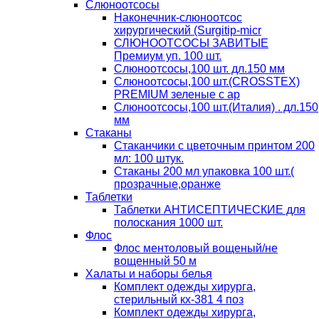
Слюноотсосы
Наконечник-слюноотсос
хирургический (Surgitip-micr
СЛЮНООТСОСЫ ЗАВИТЫЕ
Премиум уп. 100 шт.
Слюноотсосы,100 шт. дл.150 мм
Слюноотсосы,100 шт.(CROSSTEX)
PREMIUM зеленые с ар
Слюноотсосы,100 шт.(Италия) . дл.150
мм
Стаканы
Стаканчики с цветочным принтом 200
мл: 100 штук.
Стаканы 200 мл упаковка 100 шт.(
прозрачные,оранже
Таблетки
Таблетки АНТИСЕПТИЧЕСКИЕ для
полоскания 1000 шт.
Флос
Флос ментоловый вощеный/не
вощенный 50 м
Халаты и наборы белья
Комплект одежды хирурга,
стерильный кх-381 4 поз
Комплект одежды хирурга,