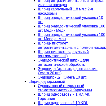
Шприц интралигаментарный Miniject,
угловая насадка
Шприц карпульный 1.8 мл.с 2-я
насадками
Шприц эндодонтический упаковка 10
шт.
Шприц эндодонтический упаковка 100
шт. Медик Меди
Шприц эндодонтический упаковка 100
шт. Monojet Мон
Шприц- пистолет
интралигаментарный с прямой насадк
Шприц-пистолет карпульный
(инглометарный)
Эндодонтический шприц для
антисептической обработк
Эндонидл (иглы эндодонтические
Омега 20 шт.)
Эндошприцы (Омега 10 шт.)
Шприц одноразовый
Одноразовый стерильный
стоматологический Карпульны
Шприц одноразовый 1 мл. уп.
Германия
Шприц одноразовый 10 KDL