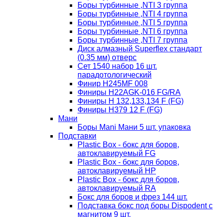
Боры турбинные ,NTI 3 группа
Боры турбинные ,NTI 4 группа
Боры турбинные ,NTI 5 группа
Боры турбинные ,NTI 6 группа
Боры турбинные ,NTI 7 группа
Диск алмазный Superflex стандарт
(0.35 мм) отверс
Сет 1540 набор 16 шт.
парадотологический
Финир H245MF 008
Финиры H22AGK-016 FG/RA
Финиры Н 132,133,134 F (FG)
Финиры Н379 12 F (FG)
Мани
Боры Mani Мани 5 шт. упаковка
Подставки
Plastic Box - бокс для боров,
автоклавируемый FG
Plastic Box - бокс для боров,
автоклавируемый HP
Plastic Box - бокс для боров,
автоклавируемый RA
Бокс для боров и фрез 144 шт.
Подставка бокс под боры Dispodent с
магнитом 9 шт.