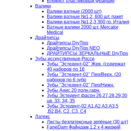
Блокнот пластиковый Франция
Валики
Валики ватные (2000 шт)
Валики ватные №1,2, 600 шт. пакет
Валики ватные №1,2,3 300 гр. Италия
Ватные валики 2000 шт. Mercator
Medical
Драйтипсы
Драйтипсы DryTips
Драйтипсы DryTips NEO
ДРАЙТИПСЫ ЗЕРКАЛЬНЫЕ DryTips
Зубы исскуственные Росси
Зубы "Эстедент-02" Жев. (содержат
40 наборов по 16
Зубы "Эстедент-02" Пер/Верх. (20
наборов по 6 зубо
Зубы "Эстедент-02" Пер/Нижн.
Зубы Анис 20 полн.гарн.
Зубы Эстедент фасон 26,27,28,29,30
цв. 33, 34, 35
Зубы Эстедент-02 А1,А2,А3,А3,5
,В2,В4, С2, С3, С4
Латекс
Листы безлатексные зелёные (30 шт)
FaneDam Файндам 1.2 х 4 жидкий