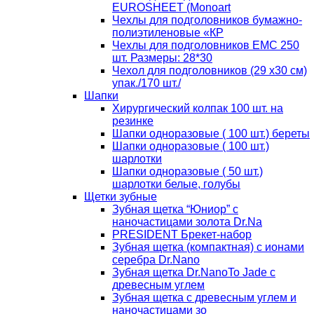
EUROSHEET (Monoart
Чехлы для подголовников бумажно-
полиэтиленовые «КР
Чехлы для подголовников ЕМС 250
шт. Размеры: 28*30
Чехол для подголовников (29 х30 см)
упак./170 шт./
Шапки
Хирургический колпак 100 шт. на
резинке
Шапки одноразовые ( 100 шт.) береты
Шапки одноразовые ( 100 шт.)
шарлотки
Шапки одноразовые ( 50 шт.)
шарлотки белые, голубы
Щетки зубные
Зубная щетка “Юниор” с
наночастицами золота Dr.Na
PRESIDENT Брекет-набор
Зубная щетка (компактная) с ионами
серебра Dr.Nano
Зубная щетка Dr.NanoTo Jade с
древесным углем
Зубная щетка с древесным углем и
наночастицами зо