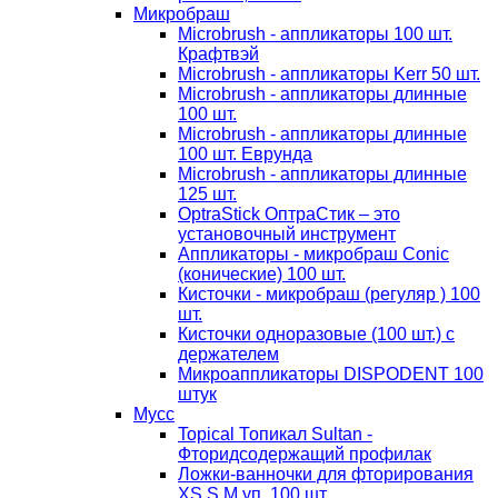
Микробраш
Microbrush - аппликаторы 100 шт.
Крафтвэй
Microbrush - аппликаторы Kerr 50 шт.
Microbrush - аппликаторы длинные
100 шт.
Microbrush - аппликаторы длинные
100 шт. Еврунда
Microbrush - аппликаторы длинные
125 шт.
OptraStick ОптраСтик – это
установочный инструмент
Аппликаторы - микробраш Conic
(конические) 100 шт.
Кисточки - микробраш (регуляр ) 100
шт.
Кисточки одноразовые (100 шт.) с
держателем
Микроаппликаторы DISPODENT 100
штук
Мусс
Topical Топикал Sultan -
Фторидсодержащий профилак
Ложки-ванночки для фторирования
XS S М уп. 100 шт.