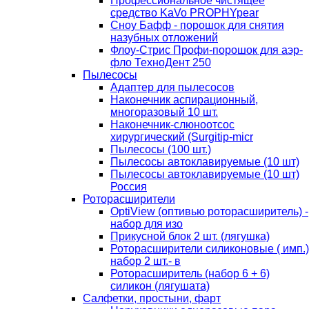
Профессиональное чистящее
средство KaVo PROPHYpear
Сноу Бафф - порошок для снятия
назубных отложений
Флоу-Стрис Профи-порошок для аэр-
фло ТехноДент 250
Пылесосы
Адаптер для пылесосов
Наконечник аспирационный,
многоразовый 10 шт.
Наконечник-слюноотсос
хирургический (Surgitip-micr
Пылесосы (100 шт.)
Пылесосы автоклавируемые (10 шт)
Пылесосы автоклавируемые (10 шт)
Россия
Роторасширители
OptiView (оптивью роторасширитель) -
набор для изо
Прикусной блок 2 шт. (лягушка)
Роторасширители силиконовые ( имп.)
набор 2 шт.- в
Роторасширитель (набор 6 + 6)
силикон (лягушата)
Салфетки, простыни, фарт