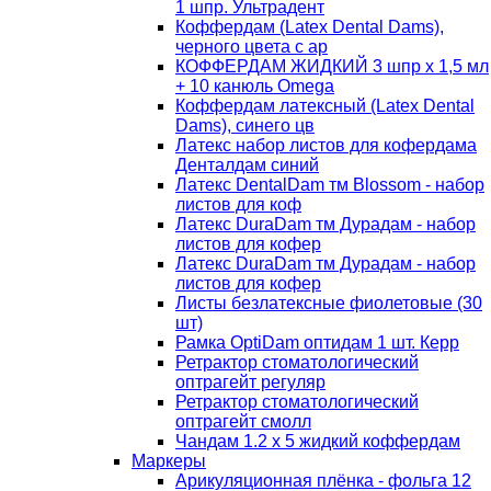
1 шпр. Ультрадент
Коффердам (Latex Dental Dams),
черного цвета с ар
КОФФЕРДАМ ЖИДКИЙ 3 шпр х 1,5 мл
+ 10 канюль Omega
Коффердам латексный (Latex Dental
Dams), синего цв
Латекс набор листов для кофердама
Денталдам синий
Латекс DentalDam тм Blossom - набор
листов для коф
Латекс DuraDam тм Дурадам - набор
листов для кофер
Латекс DuraDam тм Дурадам - набор
листов для кофер
Листы безлатексные фиолетовые (30
шт)
Рамка OptiDam оптидам 1 шт. Керр
Ретрактор стоматологический
оптрагейт регуляр
Ретрактор стоматологический
оптрагейт смолл
Чандам 1.2 х 5 жидкий коффердам
Маркеры
Арикуляционная плёнка - фольга 12