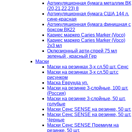
Артикуляционная бумага металлик ВК
(20,21,22,23) 8
Артикуляционная бумага США 144 л.
сине-красная
Артикуляционная бумага финишная с
боксом ВК22
Кариес маркер Caries Marker (Voco)
Кариес маркер Caries Marker (Voco)
2х3 мл
Оклюзионный арти-спрей 75 мл
зеленый , красный Гер
Маски
Маски на резинках 3-х сл.50 шт. Сенс
Маски на резинках 3-х сл.50 шт.с
рисунком
Маска Еврунда уп.
Маски на резинке 3-слойные, 100 шт.
(Россия)
Маски на резинке 3-слойные, 50 шт.
голубые
Маски Сенс SENSE на резинке, 50 шт.
Маски Сенс SENSE на резинке, 50 шт.
Черные
Маски Сенс SENSE Премиум на
резинке, 50 шт.