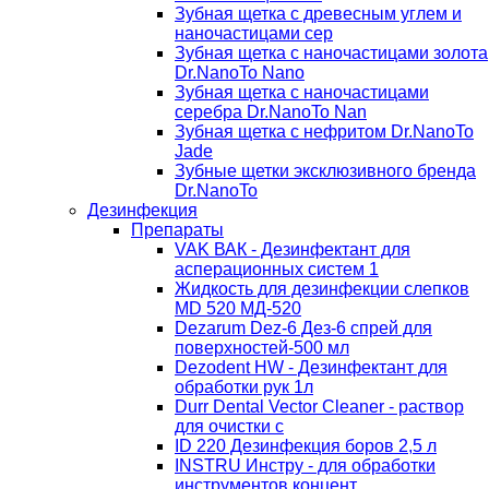
Зубная щетка с древесным углем и
наночастицами сер
Зубная щетка с наночастицами золота
Dr.NanoTo Nano
Зубная щетка с наночастицами
серебра Dr.NanoTo Nan
Зубная щетка с нефритом Dr.NanoTo
Jade
Зубные щетки эксклюзивного бренда
Dr.NanoTo
Дезинфекция
Препараты
VAK ВАК - Дезинфектант для
асперационных систем 1
Жидкость для дезинфекции слепков
MD 520 МД-520
Dezarum Dez-6 Дез-6 спрей для
поверхностей-500 мл
Dezodent HW - Дезинфектант для
обработки рук 1л
Durr Dental Vector Cleaner - раствор
для очистки с
ID 220 Дезинфекция боров 2,5 л
INSTRU Инстру - для обработки
инструментов концент