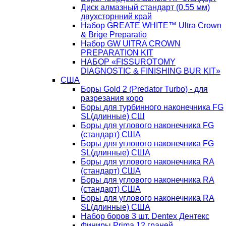
Диск алмазный стандарт (0.55 мм)
двухсторнний край
Набор GREATE WHITE™ Ultra Crown
& Brige Preparatio
Набор GW UlTRA CROWN
PREPARATION KIT
НАБОР «FISSUROTOMY
DIAGNOSTIC & FINISHING BUR KIT»
США
Боры Gold 2 (Predator Turbo) - для
разрезания коро
Боры для турбинного наконечника FG
SL(длинные) CШ
Боры для углового наконечника FG
(стандарт) США
Боры для углового наконечника FG
SL(длинные) CША
Боры для углового наконечника RA
(стандарт) США
Боры для углового наконечника RA
(стандарт) США
Боры для углового наконечника RA
SL(длинные) CША
Набор боров 3 шт. Dentex Дентекс
Финиры Prima 12 граней