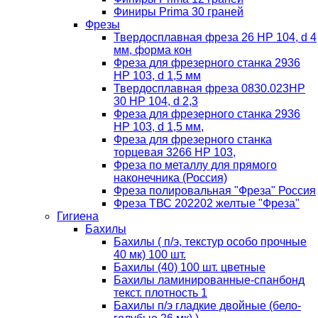
Финиры Prima 30 граней
Фрезы
Твердосплавная фреза 26 HP 104, d 4
мм, форма кон
Фреза для фрезерного станка 2936
HP 103, d 1,5 мм
Твердосплавная фреза 0830.023HP
30 HP 104, d 2,3
Фреза для фрезерного станка 2936
HP 103, d 1,5 мм,
Фреза для фрезерного станка
торцевая 3266 HP 103,
Фреза по металлу для прямого
наконечника (Россия)
Фреза полировальная "Фреза" Россия
Фреза ТВС 202202 желтые "Фреза"
Гигиена
Бахилы
Бахилы ( п/э, текстур особо прочные
40 мк) 100 шт.
Бахилы (40) 100 шт. цветные
Бахилы ламинированные-спанбонд
текст. плотность 1
Бахилы п/э гладкие двойные (бело-