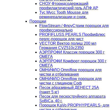
СНОУ Фторидсодержащий
профилактический гель АПФ AP
Тус Мусс Tooth Mousse для
реминерализации и сниж.
Порошки
FlowStream / ФлоуСтрим порошок для
профессионально
PROFIFLUSS PEARLS Профифлюс
перлс-порошок для чист
VECTOR Вектор полиш 200 мл
Германия CVZ510с2350
АЭРПРОФИ Классик порошок 300 г
ОМЕГА
АЭРПРОФИ Комфорт порошок 300 г
ОМЕГА
ОМНИФЛО Omniflow порошок для
чистки и отбеливания
ОМНИФЛО Omniflow порошок для
чистки с глицином Соф
Песок абразивный ДЕНЕСТ 25А
(пакет 5 кг)
Песок для пескоструйного аппарата
SoBiCa, 40 г.
Порошок KaVo PROPHYPEARLS- для
чистки и отбеливани