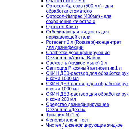
Оратол плюс 2.5 л
Ортосол-Адгезив (500 мл) - для
обработки стоматоло
Ортосол-Импрес (400мл) - для
сохранения качества о
Ортосол-Клинз
Отбеливающая жидкость для
нержавеющей стали
Ротасепт 2 л (Rotasept)-концентрат
для дезинфекции
Салфетки дезинфицирующие
Dezaurum «Альфа-Вайп»
Свежесть (жидкое мыло) 1 л
Септоцид Р кожный антисептик 1 л
СКИН ДЕЗ-раствор для обработки рук
и кожи 1000 мл
СКИН ДЕЗ-раствор для обработки рук
и кожи 1000 мл
СКИН ДЕЗ-раствор для обработки рук
и кожи 200 мл
Средство дезинфицирующее
Dezaurum «Дез-6»
Триацид-N (1 л)
Фенолфталеин тест
Чистея / дизенфицирующие жидкое