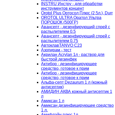
INSTRU Инстру - для обработки
инструментов концент
Orotol Plus Ортосол Плюс (2,5л.), Durr
OROTOL ULTRA Оратол Ультра
ПОРОШОК (500ГР)
Авансепт - дезенфирующий спрей с
распылителем 0.5
Авансепт - дезенфирующий спрей с
распылителем 0.75
АвтоклавTANVO С23
Азопирам - тест
Акрилан Acrylan 1л - раствор для
быстрой дезинфек
Актибор - дезинфицирующее
средство, готовое к прим
Актибор - дезинфицирующее
средство, готовое к прим
Альфа-септ Dezaurum 1 л (кожный
антисептик)
АМИДИН АКВА кожный антисептик 1
л
Амиксан 1 л
Амиксан дезинфицирующее средство
1 л.
Амифлайн плюс 1л.