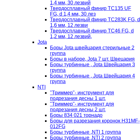
1,4 мм, 30 лезвий
Твердосплавный финир TC135 UF
FG, d 1,4 мм, 30 лез
Твердосплавный финир TC283K FG, d
1,6 мм, 12 лезви
Твердосплавный финир TC46 FG, d
1,2 мм, 12 лезвий,
Jota
Боры Jota швейцария стерильные 2
группа
Боры в наборе, Jota 7 шт. Швецария
Боры турбинные , Jota Швейцария 3
группа
Боры турбинные , Jota Швейцария 4
группа
NTI
"Триммер"- инструмент для
подрезания десны 1 шт.
"Триммер"- инструмент для
подрезания десны 2 шт.
Боры 834 021 торнадо
Боры для разрезания коронок H31MF-
012FG
Боры турбинные ,NTI 1 группа
Боры турбинные ,NTI 2 группа