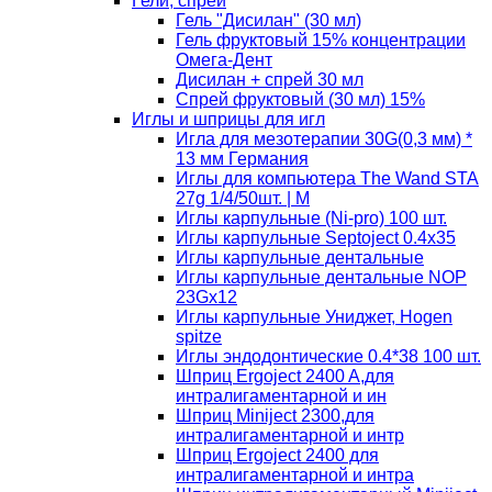
Гели, спреи
Гель "Дисилан" (30 мл)
Гель фруктовый 15% концентрации
Омега-Дент
Дисилан + спрей 30 мл
Спрей фруктовый (30 мл) 15%
Иглы и шприцы для игл
Игла для мезотерапии 30G(0,3 мм) *
13 мм Германия
Иглы для компьютера The Wand STA
27g 1/4/50шт. | M
Иглы карпульные (Ni-pro) 100 шт.
Иглы карпульные Septoject 0.4х35
Иглы карпульные дентальные
Иглы карпульные дентальные NOP
23Gх12
Иглы карпульные Униджет, Hogen
spitze
Иглы эндодонтические 0.4*38 100 шт.
Шприц Ergoject 2400 A,для
интралигаментарной и ин
Шприц Miniject 2300,для
интралигаментарной и интр
Шприц Ergoject 2400 для
интралигаментарной и интра