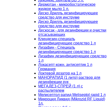
Деконекс Денталь ВВ 5 л.
Дермотан - микробостатическое
жидкое мыло 1 л.
Деско Дрилль дезинфицирующее
средство для инструме
Деско Дрилль дезинфицирующее
средство для инструме
Дескосак - для дезинфекции и очистки
отсасывающих
Клиндезин-специаль
дезинфицирующее средство 1 л
Лизафин - Специаль
дезинфицирующее средство 1 л
Лизафин дезинфицирующее средство
1 л
Локасепт кожн. антисептик 1 л
Германия
Локтевой дозатор на 1 л
МАНОРАПИД (1 литр) раствор для
дезинфекции рук
МЕГАДЕЗ-СПРЕЙ (1 л) с
распылителем
Мелисептол рапид Meliseptol rapid 1 л
Микроцид Ликвид (Mikrozid RF Liquid)
1л.