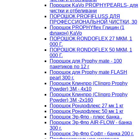
Порошок KaVo PROPHYPEARLS- для
чистки и отбеливани
ПОРОШОК PROFIFLUSS ДЛЯ
ПРОФЕССИОНАЛЬНОЙ ЧИСТКИ, 30
Порошок PROPHYflex Глицин (1
флакон) KaVo
ПОРОШОК RONDOFLEX 27 МКМ, 1
000 Г.
ПОРОШОК RONDOFLEX 50 МКМ, 1
000 Г.
Порошок для Proрhy mate - 100
пакетиков по 12 г
Порошок для Proрhy mate FLASH
pearl 300 г.
Порошок Клинпро (Clinpro Prophy
Powder) ЗМ - 4х10
Порошок Клинпро (Clinpro Prophy
Powder) ЗМ -2х160
Порошок Рондофлекс 27 мк 1 кг
Порошок Рондофлекс 50 мк 1 кг
Порошок Эр-Фло - плюс банка .
Порошок Эр-Фло AIR-FLOW - банка
300 г.
Порошок Эр-Фло Софт - банка 200 г.