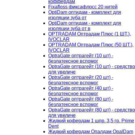
коффердам
Fixafloss фиксафлосс 20 нитей
OptiDam оптидам - комплект для
изоляции зуба от
OptiDam оптидам - комплект для
изоляции зуба от в
OPTRADAM Оптрадам Плюс (1 ШТ.),
IVOCLAR
OPTRADAM Оптрадам Плюс (50 ШТ.),
IVOCLAR
OptraGate оптрагейт (10 шт) -
безлатексное вспомог
OptraGate оптрагейт (10 шт) - средство
для увеличе
OptraGate оптрагейт (20 шт) -
безлатексное вспомог
OptraGate оптрагейт (40 шт) -
безлатексное вспомог
OptraGate оптрагейт (80 шт) -
безлатексное вспомог
OptraGate оптрагейт (80 шт) - средство
для увеличе
Жидкий кофердам 1 шпр. 3,5 гр. Prime
Dent
Жидкий кофердам Опалдам OpalDam