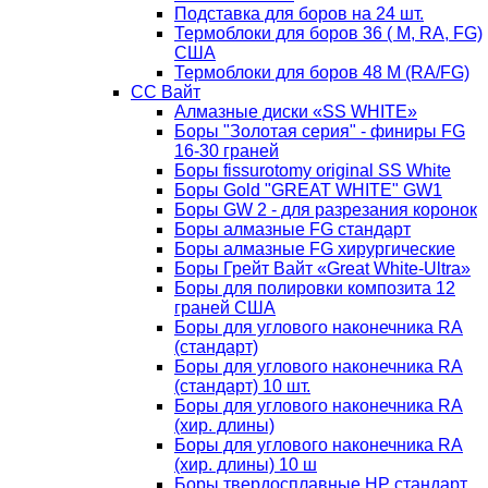
Подставка для боров на 24 шт.
Термоблоки для боров 36 ( М, RA, FG)
США
Термоблоки для боров 48 М (RA/FG)
СС Вайт
Алмазные диски «SS WHITE»
Боры "Золотая серия" - финиры FG
16-30 граней
Боры fissurotomy original SS White
Боры Gold "GREAT WHITE" GW1
Боры GW 2 - для разрезания коронок
Боры алмазные FG стандарт
Боры алмазные FG хирургические
Боры Грейт Вайт «Great White-Ultra»
Боры для полировки композита 12
граней США
Боры для углового наконечника RA
(стандарт)
Боры для углового наконечника RA
(стандарт) 10 шт.
Боры для углового наконечника RA
(хир. длины)
Боры для углового наконечника RA
(хир. длины) 10 ш
Боры твердосплавные НР стандарт