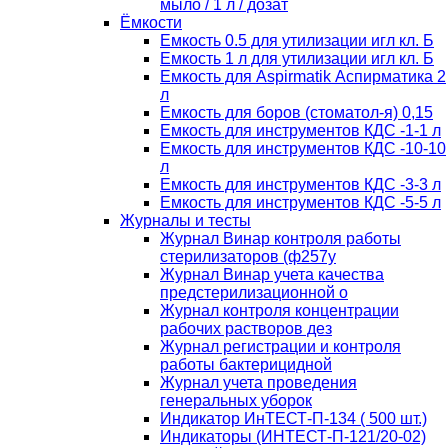
мыло / 1 л / дозат
Ёмкости
Емкость 0.5 для утилизации игл кл. Б
Емкость 1 л для утилизации игл кл. Б
Емкость для Aspirmatik Аспирматика 2
л
Емкость для боров (стоматол-я) 0,15
Емкость для инструментов КДС -1-1 л
Емкость для инструментов КДС -10-10
л
Емкость для инструментов КДС -3-3 л
Емкость для инструментов КДС -5-5 л
Журналы и тесты
Журнал Винар контроля работы
стерилизаторов (ф257у
Журнал Винар учета качества
предстерилизационной о
Журнал контроля концентрации
рабочих растворов дез
Журнал регистрации и контроля
работы бактерицидной
Журнал учета проведения
генеральных уборок
Индикатор ИнТЕСТ-П-134 ( 500 шт.)
Индикаторы (ИНТЕСТ-П-121/20-02)