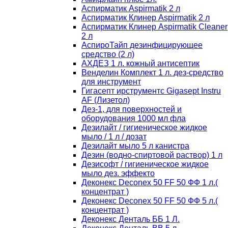
Аспирматик Aspirmatik 2 л
Аспирматик Клинер Aspirmatik 2 л
Аспирматик Клинер Aspirmatik Cleaner
2 л
АспироТайп дезинфицирующее
средство (2 л)
АХДЕЗ 1 л. кожный антисептик
Венделин Комплект 1 л. дез-средство
для инструмент
Гигасепт ирструментс Gigasept Instru
AF (Лизетол)
Дез-1, для поверхностей и
оборудования 1000 мл фла
Дезилайт / гигиеническое жидкое
мыло / 1 л / дозат
Дезилайт мыло 5 л канистра
Дезин (водно-спиртовой раствор) 1 л
Дезисофт / гигиеническое жидкое
мыло дез. эффекто
Деконекс Deconex 50 FF 50 ФФ 1 л.(
концентрат )
Деконекс Deconex 50 FF 50 ФФ 5 л.(
концентрат )
Деконекс Денталь ББ 1 Л.