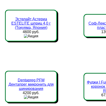
Эстелайт Астериа
ESTELITE шприц 4,0 г
Соф-Лекс 
(Токуяма, Япония)
пласт
4600 руб.
13
Dentapreg PFM
Фуджи I Fuj
Дентапрег микронить для
коронок
шинирования
Я
4200 руб.
67