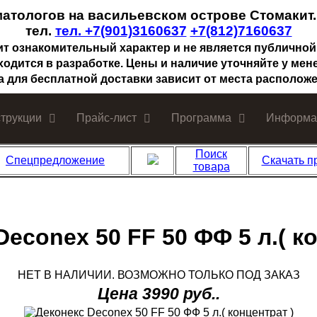
матологов на васильевском острове Стомакит
тел.
тел. +7(901)3160637
+7(812)7160637
ит ознакомительный характер и не является публичной
ходится в разработке. Цены и наличие уточняйте у мен
а для бесплатной доставки зависит от места расположе
струкции
Прайс-лист
Программа
Информа
Поиск
Спецпредложение
Скачать п
товара
econex 50 FF 50 ФФ 5 л.( к
НЕТ В НАЛИЧИИ. ВОЗМОЖНО ТОЛЬКО ПОД ЗАКАЗ
Цена 3990 руб..