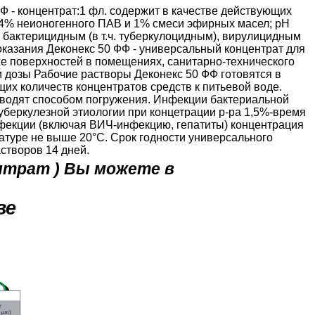
ФФ - концентрат:1 фл. содержит в качестве действующих
 4% неионогенного ПАВ и 1% смеси эфирных масел; рН
ет бактерицидным (в т.ч. туберкулоцидным), вирулицидным
казания Деконекс 50 ФФ - универсальный концентрат для
же поверхностей в помещениях, санитарно-технического
 дозы Рабочие растворы Деконекс 50 ФФ готовятся в
х количеств концентратов средств к питьевой воде.
водят способом погружения. Инфекции бактериальной
туберкулезной этиологии при концетрации р-ра 1,5%-время
нфекции (включая ВИЧ-инфекцию, гепатиты) концентрация
атуре не выше 20°C. Срок годности универсального
створов 14 дней.
ентрат ) Вы можете в
ве