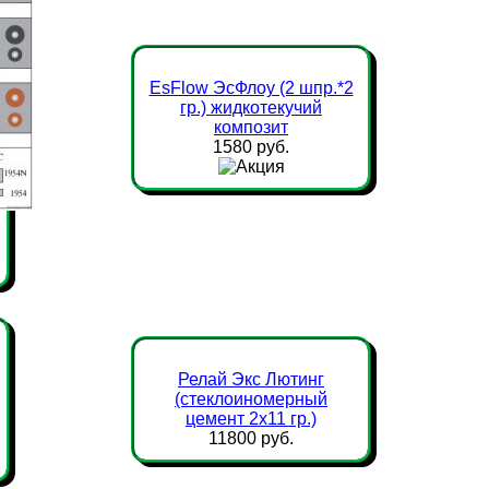
EsFlow ЭсФлоу (2 шпр.*2
гр.) жидкотекучий
композит
1580 руб.
Релай Экс Лютинг
(стеклоиномерный
цемент 2х11 гр.)
11800 руб.