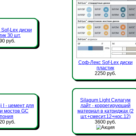
Sof-Lex диски
ик 30 шт.
90 руб.
Соф-Лекс Sof-Lex диски
пластик
2250 руб.
Silagum Light Силагум
i I - цемент для
лайт - коррегирующий
 и мостов GC
материал в катриджах (2
пония
шт.+смесит.12+нос.12)
20 руб.
3600 руб.