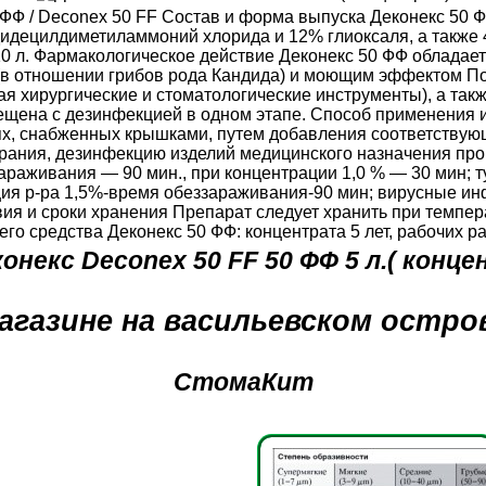
50 ФФ / Deconex 50 FF Состав и форма выпуска Деконекс 50 
 дидецилдиметиламмоний хлорида и 12% глиоксаля, а также
, 10 л. Фармакологическое действие Деконекс 50 ФФ облада
 (в отношении грибов рода Кандида) и моющим эффектом По
я хирургические и стоматологические инструменты), а так
щена с дезинфекцией в одном этапе. Способ применения и
х, снабженных крышками, путем добавления соответствующи
рания, дезинфекцию изделий медицинского назначения про
араживания — 90 мин., при концентрации 1,0 % — 30 мин; 
ия р-ра 1,5%-время обеззараживания-90 мин; вирусные и
вия и сроки хранения Препарат следует хранить при темпер
о средства Деконекс 50 ФФ: концентрата 5 лет, рабочих ра
онекс Deconex 50 FF 50 ФФ 5 л.( конц
агазине на васильевском остро
СтомаКит