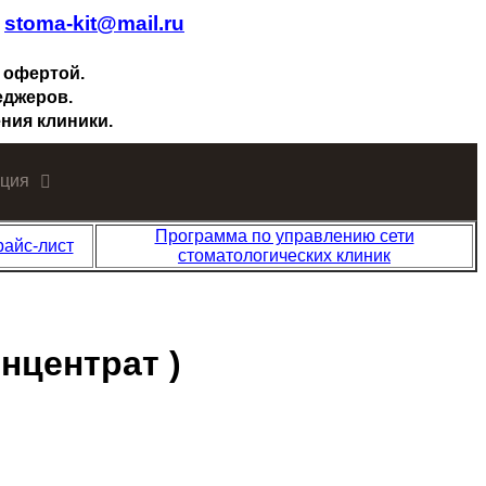
.
stoma-kit@mail.ru
 офертой.
еджеров.
ния клиники.
ция
Программа по управлению сети
райс-лист
стоматологических клиник
онцентрат )