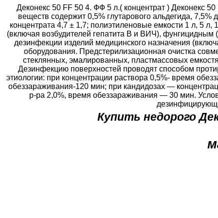
Деконекс 50 FF 50 4. ФФ 5 л.( концентрат ) Деконекс 
веществ содержит 0,5% глутарового альдегида, 7,5%
концентрата 4,7 ± 1,7; полиэтиленовые емкости 1 л, 5 л
(включая возбудителей гепатита В и ВИЧ), фунгицидным
дезинфекции изделий медицинского назначения (включа
оборудования. Предстерилизационная очистка совме
стеклянных, эмалированных, пластмассовых емкостя
Дезинфекцию поверхностей проводят способом проти
этиологии: при концентрации раствора 0,5%- время обезз
обеззараживания-120 мин; при кандидозах — концентрац
р-ра 2,0%, время обеззараживания — 30 мин. Усло
дезинфицирующег
Купить недорого Дек
м