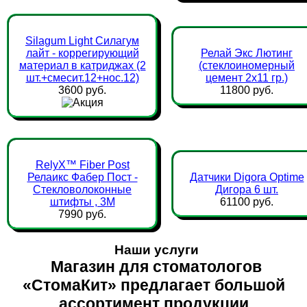
Silagum Light Силагум
лайт - коррегирующий
Релай Экс Лютинг
материал в катриджах (2
(стеклоиномерный
шт.+смесит.12+нос.12)
цемент 2х11 гр.)
3600 руб.
11800 руб.
RelyX™ Fiber Post
Релаикс Фабер Пост -
Датчики Digora Optime
Стекловолоконные
Дигора 6 шт.
штифты , 3М
61100 руб.
7990 руб.
Наши услуги
Магазин для стоматологов
«СтомаКит» предлагает большой
ассортимент продукции