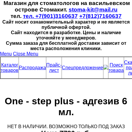
Магазин для стоматологов на васильевском
острове Стомакит.
stoma-kit@mail.ru
тел.
тел. +7(901)3160637
+7(812)7160637
Сайт носит ознакомительный характер и не является
публичной офертой.
Сайт находится в разработке. Цены и наличие
уточняйте у менеджеров.
Сумма заказа для бесплатной доставки зависит от
места расположения клиники.
Menu
Close Menu
Ска
Каталог
Прайс-
Поиск
Распродажа
Спецпредложение
пр
товаров
лист
товара
л
One - step plus - адгезив 6
мл.
НЕТ В НАЛИЧИИ. ВОЗМОЖНО ТОЛЬКО ПОД ЗАКАЗ